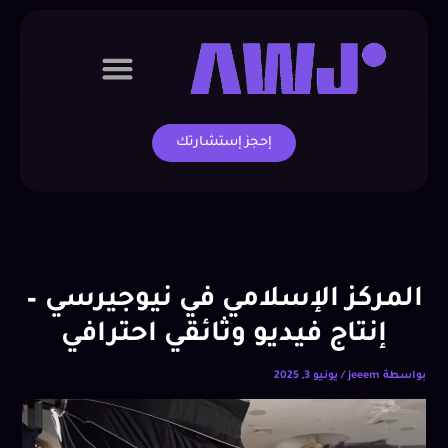
خطي
لى
لمحتوى
التسويق الرقمي
ميديا برودكشن
إحجز إستشارتك
المركز الإسلامي في نيوجيرسي –
إنتاج فيديو وثائقي احترافي
بواسطة
jeeem
/
يونيو 3, 2025